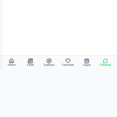
Home
Feed
Explorar
Favoritos
Jogos
Futebot
©
2026
Kmiza27. Todos os direitos reservados.
Termos de Uso
Política de Privacidade