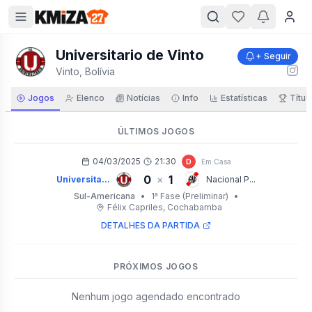
Universitario de Vinto
+ Seguir
Vinto, Bolívia
Jogos
Elenco
Notícias
Info
Estatísticas
Títul
ÚLTIMOS JOGOS
04/03/2025
21:30
D
Em Casa
0
1
×
Universita...
Nacional P...
Sul-Americana
•
1ª Fase (Preliminar)
•
Félix Capriles
, Cochabamba
DETALHES DA PARTIDA
PRÓXIMOS JOGOS
Nenhum jogo agendado encontrado