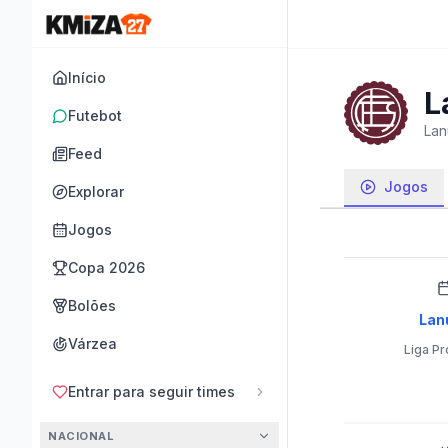
Início
L
Futebot
Lan
Feed
Jogos
Explorar
Jogos
Copa 2026
Bolões
Lan
Várzea
Liga Pr
Entrar para seguir times
NACIONAL