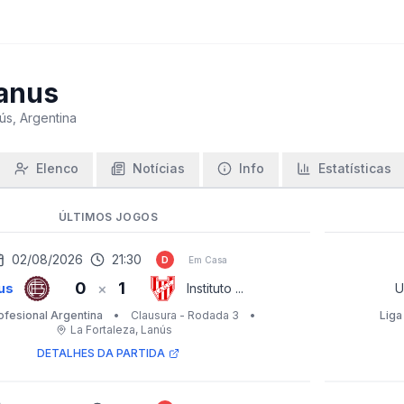
anus
ús, Argentina
Elenco
Notícias
Info
Estatísticas
ÚLTIMOS JOGOS
02/08/2026
21:30
D
Em Casa
0
1
×
us
Instituto ...
U
ofesional Argentina
•
Clausura - Rodada 3
•
Liga
La Fortaleza
, Lanús
DETALHES DA PARTIDA