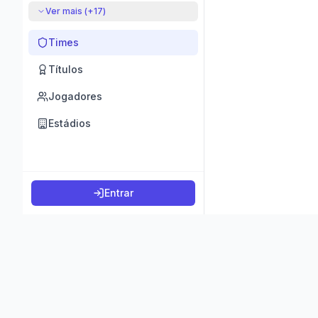
Ver mais (+
17
)
Times
Títulos
Jogadores
Estádios
Entrar
©
2026
K