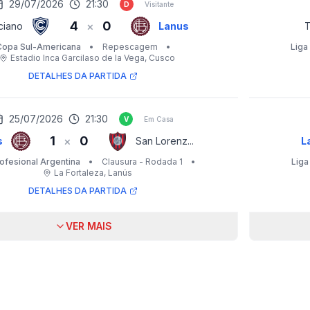
29/07/2026
21:30
D
Visitante
4
0
×
ciano
Lanus
T
Copa Sul-Americana
•
Repescagem
•
Liga
Estadio Inca Garcilaso de la Vega
, Cusco
DETALHES DA PARTIDA
25/07/2026
21:30
V
Em Casa
1
0
×
s
San Lorenz...
L
rofesional Argentina
•
Clausura - Rodada 1
•
Liga
La Fortaleza
, Lanús
DETALHES DA PARTIDA
VER MAIS