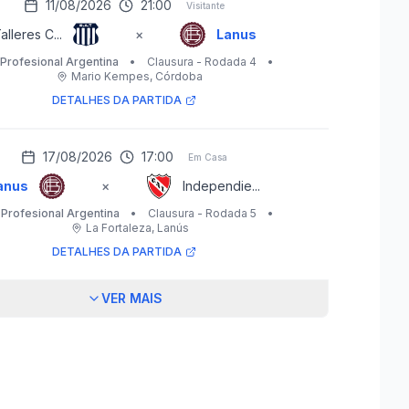
11/08/2026
21:00
Visitante
alleres C...
×
Lanus
 Profesional Argentina
•
Clausura - Rodada 4
•
Mario Kempes
, Córdoba
DETALHES DA PARTIDA
17/08/2026
17:00
Em Casa
anus
×
Independie...
 Profesional Argentina
•
Clausura - Rodada 5
•
La Fortaleza
, Lanús
DETALHES DA PARTIDA
VER MAIS