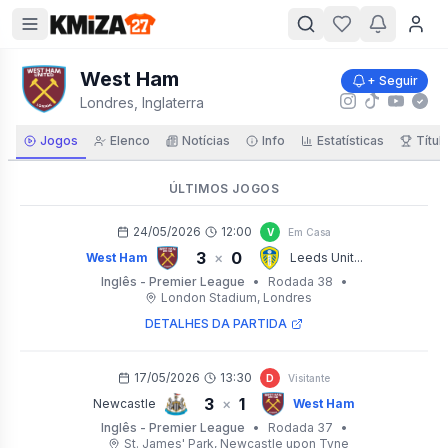
West Ham
+ Seguir
Londres, Inglaterra
Jogos
Elenco
Notícias
Info
Estatísticas
Títul
ÚLTIMOS JOGOS
24/05/2026
12:00
V
Em Casa
3
0
×
West Ham
Leeds Unit...
Inglês - Premier League
•
Rodada 38
•
London Stadium
, Londres
DETALHES DA PARTIDA
17/05/2026
13:30
D
Visitante
3
1
×
Newcastle
West Ham
Inglês - Premier League
•
Rodada 37
•
St. James' Park
, Newcastle upon Tyne