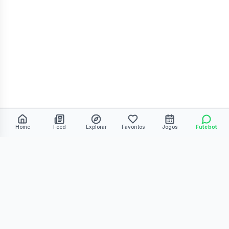
Home
Feed
Explorar
Favoritos
Jogos
Futebot
©
2026
Kmiza27. Todos os direitos reservados.
Termos de Uso
Política de Privacidade