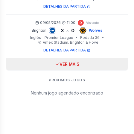
DETALHES DA PARTIDA
09/05/2026
11:00
D
Visitante
3
0
×
Brighton
Wolves
Inglês - Premier League
•
Rodada 36
•
Amex Stadium
, Brighton & Hove
DETALHES DA PARTIDA
VER MAIS
PRÓXIMOS JOGOS
Nenhum jogo agendado encontrado