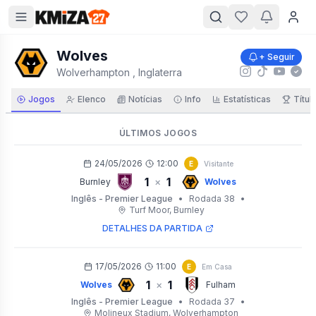
Wolves
+ Seguir
Wolverhampton , Inglaterra
Jogos
Elenco
Notícias
Info
Estatísticas
Títul
ÚLTIMOS JOGOS
24/05/2026
12:00
E
Visitante
1
1
×
Burnley
Wolves
Inglês - Premier League
•
Rodada 38
•
Turf Moor
, Burnley
DETALHES DA PARTIDA
17/05/2026
11:00
E
Em Casa
1
1
×
Wolves
Fulham
Inglês - Premier League
•
Rodada 37
•
Molineux Stadium
, Wolverhampton