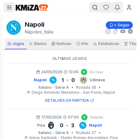
Napoli
+ Seguir
Nápoles, Itália
Jogos
Elenco
Notícias
Info
Estatísticas
Títul
ÚLTIMOS JOGOS
24/05/2026
13:00
V
Em Casa
1
0
×
Napoli
Udinese
Italiano - Série A
•
Rodada 38
•
Diego Armando Maradona - San Paolo
, Napoli
DETALHES DA PARTIDA
17/05/2026
07:00
V
Visitante
0
3
×
Pisa
Napoli
Italiano - Série A
•
Rodada 37
•
Arena Garibaldi - Stadio Romeo Anconetani
, Pisa