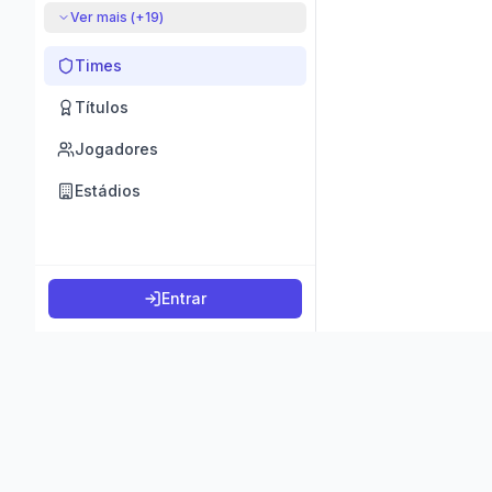
Ver mais (+
19
)
Times
Títulos
Jogadores
Estádios
Entrar
©
2026
K