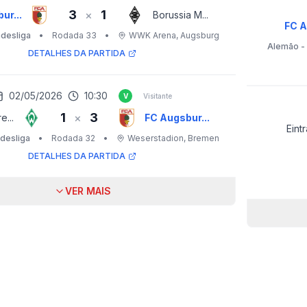
3
1
×
ur...
Borussia M...
FC A
desliga
•
Rodada 33
•
WWK Arena
, Augsburg
Alemão -
DETALHES DA PARTIDA
02/05/2026
10:30
V
Visitante
1
3
×
e...
FC Augsbur...
Eintr
desliga
•
Rodada 32
•
Weserstadion
, Bremen
DETALHES DA PARTIDA
VER MAIS