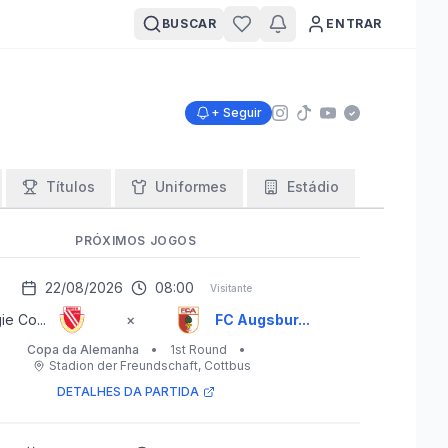
BUSCAR
ENTRAR
+ Seguir
Títulos
Uniformes
Estádio
PRÓXIMOS JOGOS
22/08/2026
08:00
Visitante
ie Co...
×
FC Augsbur...
Copa da Alemanha
•
1st Round
•
Stadion der Freundschaft
, Cottbus
DETALHES DA PARTIDA