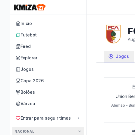
Início
F
Futebot
Aug
Feed
Jogos
Explorar
Jogos
Copa 2026
Bolões
Union Berl
Várzea
Alemão - Bun
Entrar para seguir times
NACIONAL