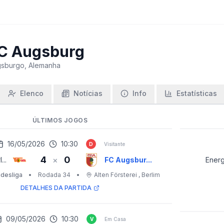
C Augsburg
sburgo, Alemanha
Elenco
Notícias
Info
Estatísticas
ÚLTIMOS JOGOS
16/05/2026
10:30
D
Visitante
4
0
×
...
FC Augsbur...
Energ
desliga
•
Rodada 34
•
Alten Försterei
, Berlim
DETALHES DA PARTIDA
09/05/2026
10:30
V
Em Casa