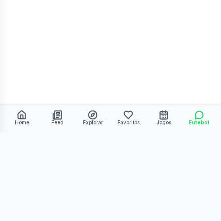
Home
Feed
Explorar
Favoritos
Jogos
Futebot
©
2026
Kmiza27. Todos os direitos reservados.
Termos de Uso
Política de Privacidade