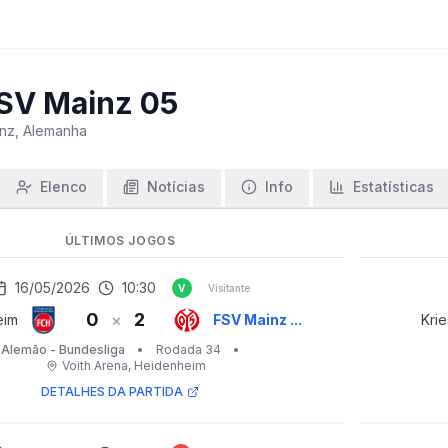
SV Mainz 05
nz, Alemanha
Elenco
Notícias
Info
Estatísticas
ÚLTIMOS JOGOS
16/05/2026
10:30
V
Visitante
0
2
×
eim
FSV Mainz ...
Kri
Alemão - Bundesliga
•
Rodada 34
•
Voith Arena
, Heidenheim
DETALHES DA PARTIDA