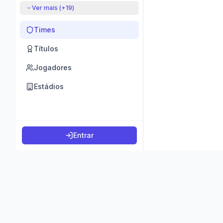
Ver mais (+
19
)
Times
Títulos
Jogadores
Estádios
Entrar
©
2026
K