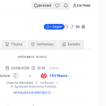
BUSCAR
ENTRAR
+ Seguir
Títulos
Uniformes
Estádio
PRÓXIMOS JOGOS
23/08/2026
10:30
Visitante
eschow
×
FSV Mainz ...
Copa da Alemanha
•
1st Round
•
Sportpark Krieschow
, Kolkwitz
DETALHES DA PARTIDA