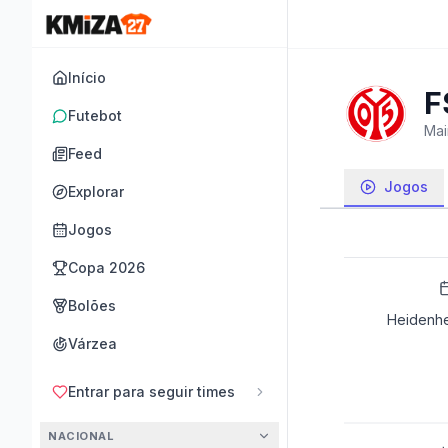
Início
F
Futebot
Mai
Feed
Jogos
Explorar
Jogos
Copa 2026
Bolões
Heidenh
Várzea
Entrar para seguir times
NACIONAL