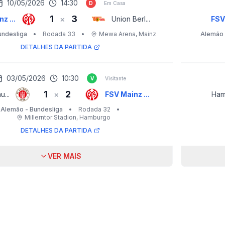
10/05/2026
14:30
D
Em Casa
1
3
×
z ...
Union Berl...
FSV 
undesliga
•
Rodada 33
•
Mewa Arena
, Mainz
Alemão 
DETALHES DA PARTIDA
03/05/2026
10:30
V
Visitante
1
2
×
u...
FSV Mainz ...
Ham
Alemão - Bundesliga
•
Rodada 32
•
Millerntor Stadion
, Hamburgo
DETALHES DA PARTIDA
VER MAIS