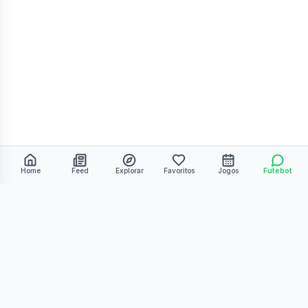
Home
Feed
Explorar
Favoritos
Jogos
Futebot
©
2026
Kmiza27. Todos os direitos reservados.
Termos de Uso
Política de Privacidade