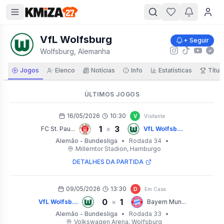
VfL Wolfsburg
+ Seguir
Wolfsburg, Alemanha
Jogos
Elenco
Notícias
Info
Estatísticas
Títul
ÚLTIMOS JOGOS
16/05/2026
10:30
V
Visitante
1
3
×
FC St. Pau...
VfL Wolfsb...
Alemão - Bundesliga
•
Rodada 34
•
Millerntor Stadion
, Hamburgo
DETALHES DA PARTIDA
09/05/2026
13:30
D
Em Casa
0
1
×
VfL Wolfsb...
Bayern Mun...
Alemão - Bundesliga
•
Rodada 33
•
Volkswagen Arena
, Wolfsburg