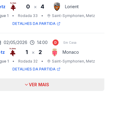
0
4
×
tz
Lorient
gue 1
•
Rodada 33
•
Saint-Symphorien
, Metz
DETALHES DA PARTIDA
02/05/2026
14:00
D
Em Casa
1
2
×
tz
Monaco
gue 1
•
Rodada 32
•
Saint-Symphorien
, Metz
DETALHES DA PARTIDA
VER MAIS