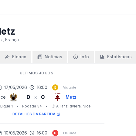
etz
z, França
Elenco
Notícias
Info
Estatísticas
ÚLTIMOS JOGOS
17/05/2026
16:00
E
Visitante
0
0
×
ice
Metz
 Ligue 1
•
Rodada 34
•
Allianz Riviera
, Nice
DETALHES DA PARTIDA
10/05/2026
16:00
D
Em Casa