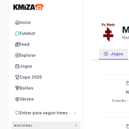
Início
M
Futebot
Met
Feed
Jogos
Explorar
Jogos
Copa 2026
Bolões
N
Várzea
Francês -
Entrar para seguir times
NACIONAL