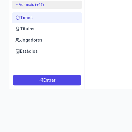
Ver mais (+
17
)
Times
Títulos
Jogadores
Estádios
Entrar
©
2026
K