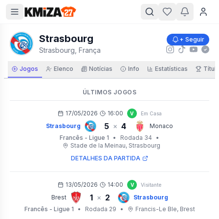
Strasbourg
+ Seguir
Strasbourg, França
Jogos
Elenco
Notícias
Info
Estatísticas
Títul
ÚLTIMOS JOGOS
17/05/2026
16:00
V
Em Casa
5
4
×
Strasbourg
Monaco
Francês - Ligue 1
•
Rodada 34
•
Stade de la Meinau
, Strasbourg
DETALHES DA PARTIDA
13/05/2026
14:00
V
Visitante
1
2
×
Brest
Strasbourg
Francês - Ligue 1
•
Rodada 29
•
Francis-Le Ble
, Brest