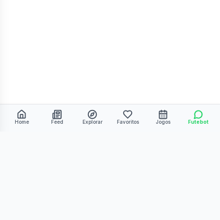
Home
Feed
Explorar
Favoritos
Jogos
Futebot
©
2026
Kmiza27. Todos os direitos reservados.
Termos de Uso
Política de Privacidade