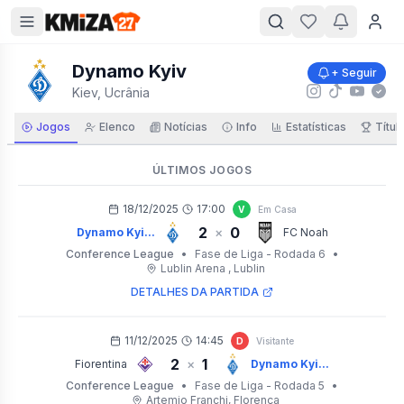
Dynamo Kyiv
+ Seguir
Kiev, Ucrânia
Jogos
Elenco
Notícias
Info
Estatísticas
Títul
ÚLTIMOS JOGOS
18/12/2025
17:00
V
Em Casa
2
0
×
Dynamo Kyi...
FC Noah
Conference League
•
Fase de Liga - Rodada 6
•
Lublin Arena
, Lublin
DETALHES DA PARTIDA
11/12/2025
14:45
D
Visitante
2
1
×
Fiorentina
Dynamo Kyi...
Conference League
•
Fase de Liga - Rodada 5
•
Artemio Franchi
, Florença