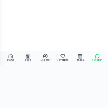
Home
Feed
Explorar
Favoritos
Jogos
Futebot
©
2026
Kmiza27. Todos os direitos reservados.
Termos de Uso
Política de Privacidade