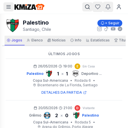
Palestino
+ Seguir
Santiago, Chile
Jogos
Elenco
Notícias
Info
Estatísticas
Títul
ÚLTIMOS JOGOS
26/05/2026
19:00
E
Em Casa
1
1
×
Palestino
Deportivo ...
Copa Sul-Americana
•
Rodada 6
•
Bicentenario de La Florida
, Santiago
DETALHES DA PARTIDA
20/05/2026
21:00
D
Visitante
2
0
×
Grêmio
Palestino
Copa Sul-Americana
•
Rodada 5
•
Arena do Grêmio
, Porto Alegre