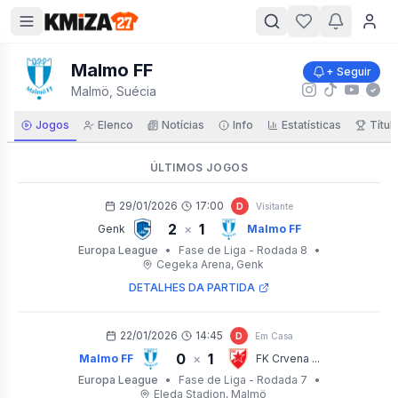
Malmo FF
+ Seguir
Malmö, Suécia
Jogos
Elenco
Notícias
Info
Estatísticas
Títul
ÚLTIMOS JOGOS
29/01/2026
17:00
D
Visitante
2
1
×
Genk
Malmo FF
Europa League
•
Fase de Liga - Rodada 8
•
Cegeka Arena
, Genk
DETALHES DA PARTIDA
22/01/2026
14:45
D
Em Casa
0
1
×
Malmo FF
FK Crvena ...
Europa League
•
Fase de Liga - Rodada 7
•
Eleda Stadion
, Malmö