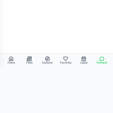
Home
Feed
Explorar
Favoritos
Jogos
Futebot
©
2026
Kmiza27. Todos os direitos reservados.
Termos de Uso
Política de Privacidade