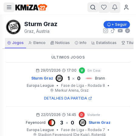
Sturm Graz
+ Seguir
Graz, Áustria
Jogos
Elenco
Notícias
Info
Estatísticas
Títul
ÚLTIMOS JOGOS
29/01/2026
17:00
V
Em Casa
1
0
×
Sturm Graz
Brann
Europa League
•
Fase de Liga - Rodada 8
•
Merkur Arena
, Graz
DETALHES DA PARTIDA
22/01/2026
14:45
D
Visitante
3
0
×
Feyenoord
Sturm Graz
Europa League
•
Fase de Liga - Rodada 7
•
Stadion Feyenoord (De Kuip)
, Roterdã