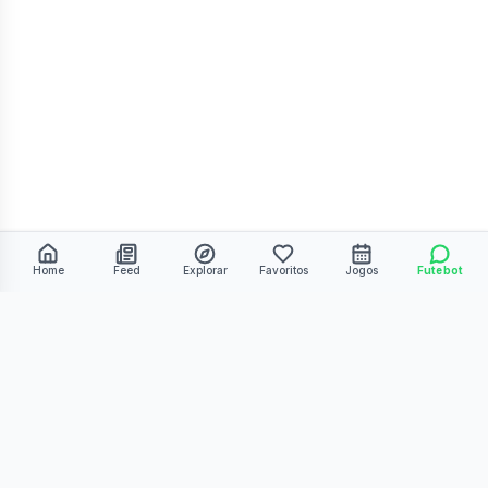
Home
Feed
Explorar
Favoritos
Jogos
Futebot
©
2026
Kmiza27. Todos os direitos reservados.
Termos de Uso
Política de Privacidade