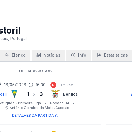
storil
cais, Portugal
Elenco
Notícias
Info
Estatísticas
ÚLTIMOS JOGOS
16/05/2026
16:30
D
Em Casa
1
3
×
oril
Benfica
rtuguês - Primeira Liga
•
Rodada 34
•
Antônio Coimbra da Mota
, Cascais
DETALHES DA PARTIDA