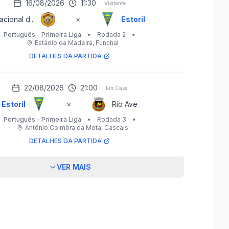
16/08/2026
11:30
Visitante
acional d...
×
Estoril
Português - Primeira Liga
•
Rodada 2
•
Estádio da Madeira
, Funchal
DETALHES DA PARTIDA
22/08/2026
21:00
Em Casa
Estoril
×
Rio Ave
Português - Primeira Liga
•
Rodada 3
•
Antônio Coimbra da Mota
, Cascais
DETALHES DA PARTIDA
VER MAIS