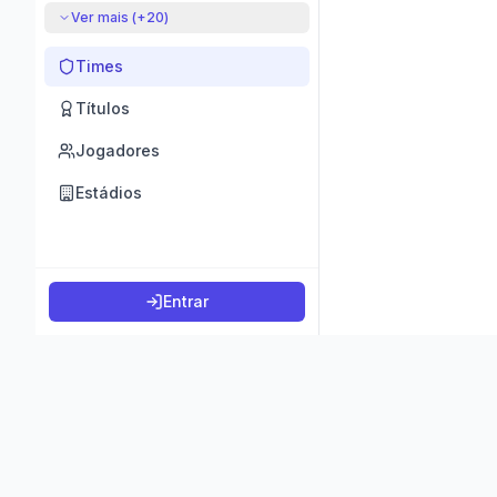
Ver mais (+
20
)
Times
Títulos
Jogadores
Estádios
Entrar
©
2026
K