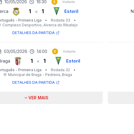
10/05/2026
16:30
E
Visitante
1
1
×
erca
Estoril
N
rtuguês - Primeira Liga
•
Rodada 33
•
Complexo Desportivo
, Alverca do Ribatejo
DETALHES DA PARTIDA
03/05/2026
14:00
E
Visitante
1
1
×
Braga
Estoril
rtuguês - Primeira Liga
•
Rodada 32
•
Municipal de Braga - Pedreira
, Braga
DETALHES DA PARTIDA
VER MAIS