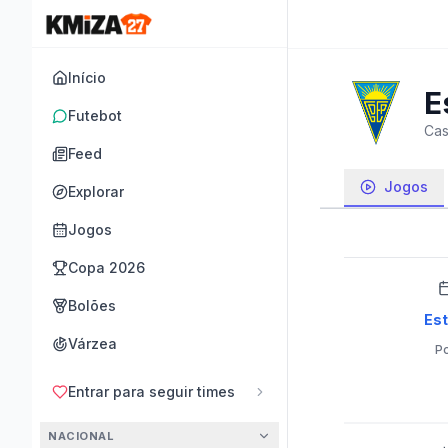
Início
E
Futebot
Cas
Feed
Jogos
Explorar
Jogos
Copa 2026
Bolões
Est
Várzea
Po
Entrar para seguir times
NACIONAL