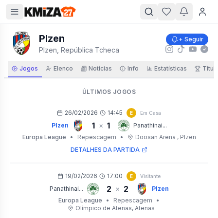
Plzen
+ Seguir
Plzen, República Tcheca
Jogos
Elenco
Notícias
Info
Estatísticas
Títul
ÚLTIMOS JOGOS
26/02/2026
14:45
E
Em Casa
1
1
×
Plzen
Panathinai...
Europa League
•
Repescagem
•
Doosan Arena
, Plzen
DETALHES DA PARTIDA
19/02/2026
17:00
E
Visitante
2
2
×
Panathinai...
Plzen
Europa League
•
Repescagem
•
Olímpico de Atenas
, Atenas