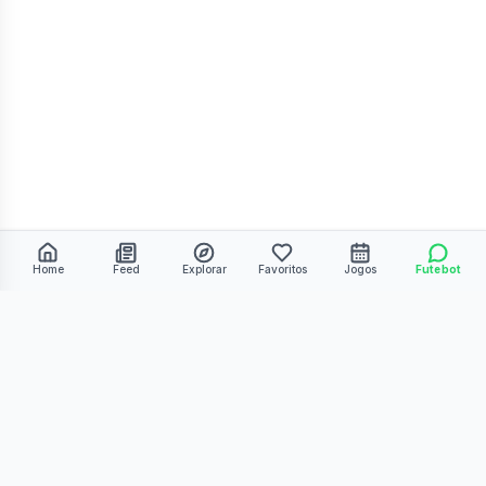
Home
Feed
Explorar
Favoritos
Jogos
Futebot
©
2026
Kmiza27. Todos os direitos reservados.
Termos de Uso
Política de Privacidade