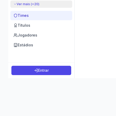
Ver mais (+
20
)
Times
Títulos
Jogadores
Estádios
Entrar
©
2026
K