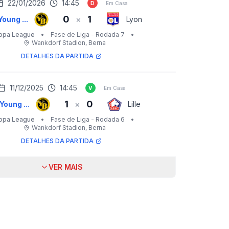
22/01/2026
14:45
D
Em Casa
0
1
×
oung ...
Lyon
opa League
•
Fase de Liga - Rodada 7
•
Wankdorf Stadion
, Berna
DETALHES DA PARTIDA
11/12/2025
14:45
V
Em Casa
1
0
×
Young ...
Lille
opa League
•
Fase de Liga - Rodada 6
•
Wankdorf Stadion
, Berna
DETALHES DA PARTIDA
VER MAIS