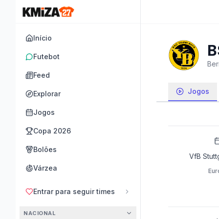
Início
B
Futebot
Ber
Feed
Jogos
Explorar
Jogos
Copa 2026
Bolões
VfB Stuttg
Várzea
Eur
Entrar para seguir times
NACIONAL