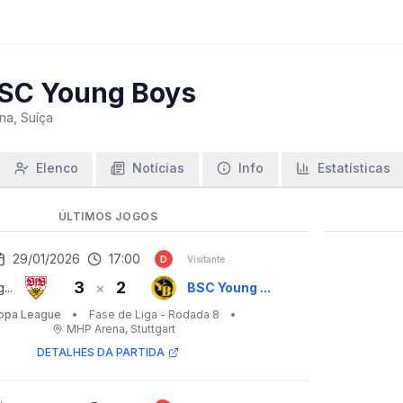
SC Young Boys
na, Suíça
Elenco
Notícias
Info
Estatísticas
ÚLTIMOS JOGOS
29/01/2026
17:00
D
Visitante
3
2
×
...
BSC Young ...
opa League
•
Fase de Liga - Rodada 8
•
MHP Arena
, Stuttgart
DETALHES DA PARTIDA