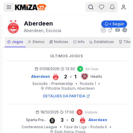
Aberdeen
+ Seguir
Aberdeen, Escócia
Jogos
Elenco
Notícias
Info
Estatísticas
Títul
ÚLTIMOS JOGOS
01/08/2026
13:30
V
Em Casa
2
1
×
Aberdeen
Hearts
Escocês - Premiership
•
Rodada 1
•
Pittodrie Stadium
, Aberdeen
DETALHES DA PARTIDA
18/12/2025
17:00
D
Visitante
3
0
×
Sparta Pra...
Aberdeen
Conference League
•
Fase de Liga - Rodada 6
•
Epet Arena
, Praga