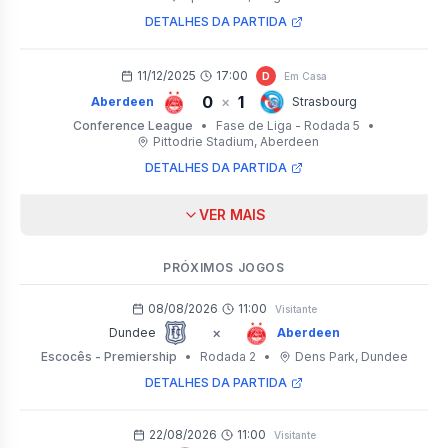
DETALHES DA PARTIDA
11/12/2025
17:00
D
Em Casa
0
1
×
Aberdeen
Strasbourg
Conference League
•
Fase de Liga - Rodada 5
•
Pittodrie Stadium
, Aberdeen
DETALHES DA PARTIDA
VER MAIS
PRÓXIMOS JOGOS
08/08/2026
11:00
Visitante
×
Dundee
Aberdeen
Escocês - Premiership
•
Rodada 2
•
Dens Park
, Dundee
DETALHES DA PARTIDA
22/08/2026
11:00
Visitante