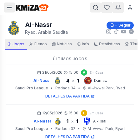
Al-Nassr
+ Seguir
Ryad, Arábia Saudita
Jogos
Elenco
Notícias
Info
Estatísticas
Títul
ÚLTIMOS JOGOS
21/05/2026
15:00
V
Em Casa
4
1
×
Al-Nassr
Damac
Saudi Pro League
•
Rodada 34
•
Al-Awwal Park
, Ryad
DETALHES DA PARTIDA
12/05/2026
15:00
E
Em Casa
1
1
×
Al-Nassr
Al-Hilal
Saudi Pro League
•
Rodada 32
•
Al-Awwal Park
, Ryad
DETALHES DA PARTIDA