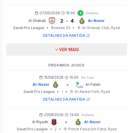
07/05/2026
15:00
V
Visitante
2
4
×
Al Shabab
Al-Nassr
Saudi Pro League
•
Rodada 33
•
Al-Shabab Club
, Ryad
DETALHES DA PARTIDA
VER MAIS
PRÓXIMOS JOGOS
15/08/2026
15:00
Em Casa
×
Al-Nassr
Al-Fateh
Saudi Pro League
•
1
•
Al-Awwal Park
, Ryad
DETALHES DA PARTIDA
21/08/2026
13:00
Visitante
×
Al Riyadh
Al-Nassr
Saudi Pro League
•
2
•
Prince Faisal bin Fahd
, Ryad