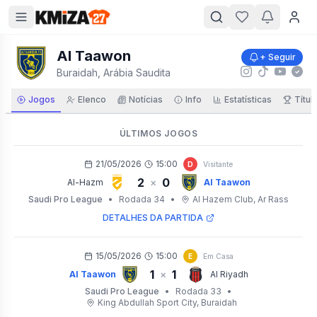
Al Taawon
+ Seguir
Buraidah, Arábia Saudita
Jogos
Elenco
Notícias
Info
Estatísticas
Títul
ÚLTIMOS JOGOS
21/05/2026
15:00
D
Visitante
2
0
×
Al-Hazm
Al Taawon
Saudi Pro League
•
Rodada 34
•
Al Hazem Club
, Ar Rass
DETALHES DA PARTIDA
15/05/2026
15:00
E
Em Casa
1
1
×
Al Taawon
Al Riyadh
Saudi Pro League
•
Rodada 33
•
King Abdullah Sport City
, Buraidah