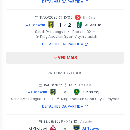
DETALHES DA PARTIDA
11/05/2026
15:00
D
Em Casa
1
2
×
Al Taawon
Al-Ahli Je...
Saudi Pro League
•
Rodada 32
•
King Abdullah Sport City
, Buraidah
DETALHES DA PARTIDA
VER MAIS
PRÓXIMOS JOGOS
15/08/2026
13:15
Em Casa
×
Al Taawon
Al Khaleej...
Saudi Pro League
•
1
•
King Abdullah Sport City
, Buraydah
DETALHES DA PARTIDA
22/08/2026
13:10
Visitante
×
Al Kholood
Al Taawon