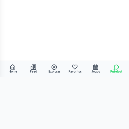
Home
Feed
Explorar
Favoritos
Jogos
Futebot
©
2026
Kmiza27. Todos os direitos reservados.
Termos de Uso
Política de Privacidade