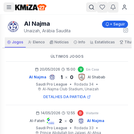
Al Najma
+ Seguir
Unaizah, Arábia Saudita
Jogos
Elenco
Notícias
Info
Estatísticas
Títul
ÚLTIMOS JOGOS
20/05/2026
15:00
V
Em Casa
1
0
×
Al Najma
Al Shabab
Saudi Pro League
•
Rodada 34
•
Al-Najma Club Stadium
, Unaizah
DETALHES DA PARTIDA
14/05/2026
12:55
D
Visitante
2
0
×
Al-Fateh
Al Najma
Saudi Pro League
•
Rodada 33
•
Prince Abdullah bin Jalawi
, Al-Ahsa