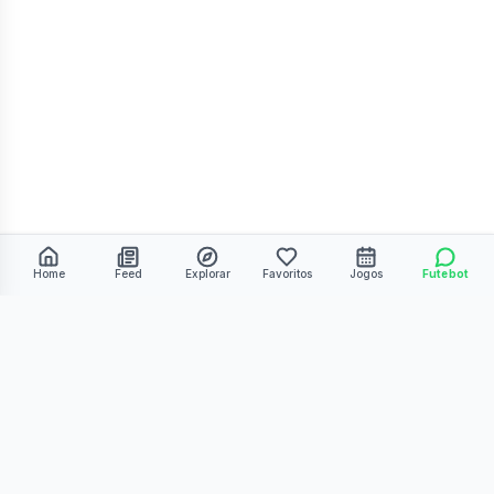
Home
Feed
Explorar
Favoritos
Jogos
Futebot
©
2026
Kmiza27. Todos os direitos reservados.
Termos de Uso
Política de Privacidade