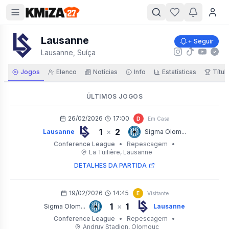
Lausanne
+ Seguir
Lausanne, Suíça
Jogos
Elenco
Notícias
Info
Estatísticas
Títul
ÚLTIMOS JOGOS
26/02/2026
17:00
D
Em Casa
1
2
×
Lausanne
Sigma Olom...
Conference League
•
Repescagem
•
La Tuilière
, Lausanne
DETALHES DA PARTIDA
19/02/2026
14:45
E
Visitante
1
1
×
Sigma Olom...
Lausanne
Conference League
•
Repescagem
•
Andruv Stadion
, Olomouc