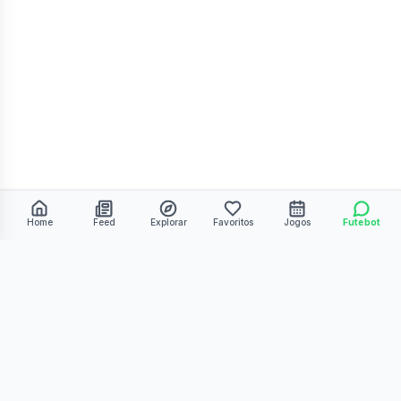
Home
Feed
Explorar
Favoritos
Jogos
Futebot
©
2026
Kmiza27. Todos os direitos reservados.
Termos de Uso
Política de Privacidade