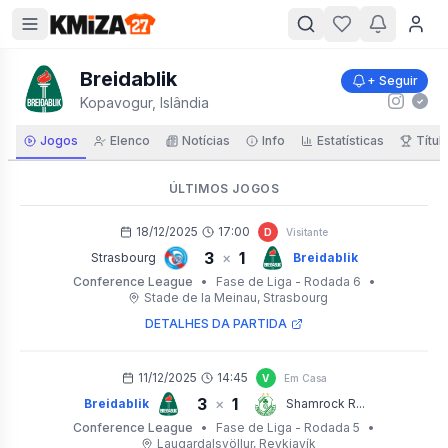
Breidablik
+ Seguir
Kopavogur, Islândia
Jogos
Elenco
Notícias
Info
Estatísticas
Títul
ÚLTIMOS JOGOS
18/12/2025
17:00
D
Visitante
3
1
×
Strasbourg
Breidablik
Conference League
•
Fase de Liga - Rodada 6
•
Stade de la Meinau
, Strasbourg
DETALHES DA PARTIDA
11/12/2025
14:45
V
Em Casa
3
1
×
Breidablik
Shamrock R...
Conference League
•
Fase de Liga - Rodada 5
•
Laugardalsvöllur
, Reykjavík