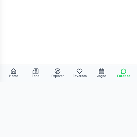
Home
Feed
Explorar
Favoritos
Jogos
Futebot
©
2026
Kmiza27. Todos os direitos reservados.
Termos de Uso
Política de Privacidade