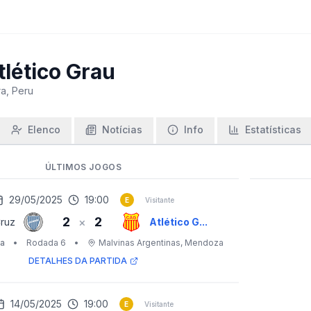
tlético Grau
ra, Peru
Elenco
Notícias
Info
Estatísticas
ÚLTIMOS JOGOS
29/05/2025
19:00
E
Visitante
2
2
×
ruz
Atlético G...
a
•
Rodada 6
•
Malvinas Argentinas
, Mendoza
DETALHES DA PARTIDA
14/05/2025
19:00
E
Visitante