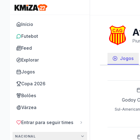
Início
A
Futebot
Piu
Feed
Jogos
Explorar
Jogos
Copa 2026
Bolões
Godoy C
Várzea
Sul-American
Entrar para seguir times
NACIONAL