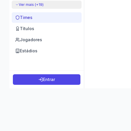
Ver mais (+
19
)
Times
Títulos
Jogadores
Estádios
Entrar
©
2026
K