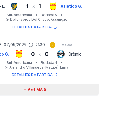
1
1
×
L...
Atlético G...
Sul-Americana
•
Rodada 5
•
Defensores Del Chaco
, Assunção
DETALHES DA PARTIDA
07/05/2025
21:30
E
Em Casa
0
0
×
co G...
Grêmio
Sul-Americana
•
Rodada 4
•
Alejandro Villanueva (Matute)
, Lima
DETALHES DA PARTIDA
VER MAIS