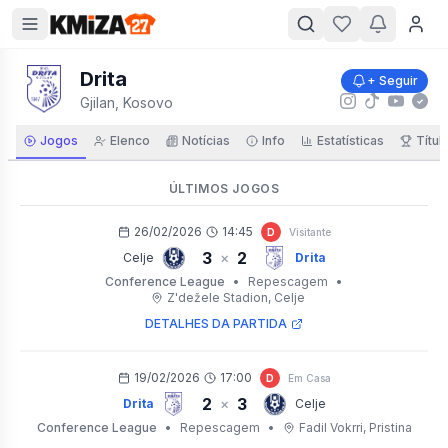
Drita
+ Seguir
Gjilan, Kosovo
Jogos
Elenco
Notícias
Info
Estatísticas
Títul
ÚLTIMOS JOGOS
26/02/2026
14:45
D
Visitante
3
2
×
Celje
Drita
Conference League
•
Repescagem
•
Z'dežele Stadion
, Celje
DETALHES DA PARTIDA
19/02/2026
17:00
D
Em Casa
2
3
×
Drita
Celje
Conference League
•
Repescagem
•
Fadil Vokrri
, Pristina