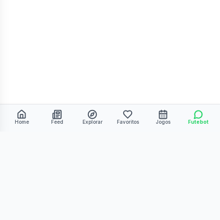
Home
Feed
Explorar
Favoritos
Jogos
Futebot
©
2026
Kmiza27. Todos os direitos reservados.
Termos de Uso
Política de Privacidade