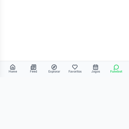
Home
Feed
Explorar
Favoritos
Jogos
Futebot
©
2026
Kmiza27. Todos os direitos reservados.
Termos de Uso
Política de Privacidade