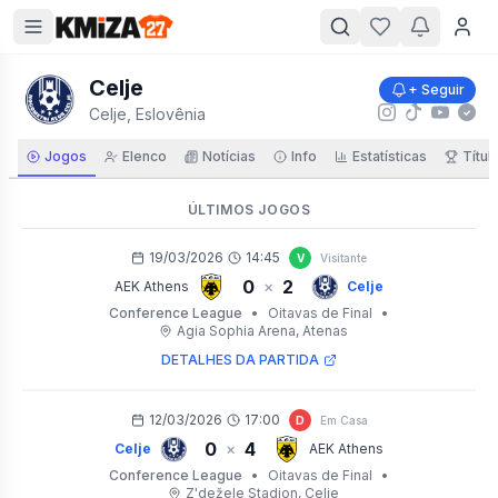
Celje
+ Seguir
Celje, Eslovênia
Jogos
Elenco
Notícias
Info
Estatísticas
Títul
ÚLTIMOS JOGOS
19/03/2026
14:45
V
Visitante
0
2
×
AEK Athens
Celje
Conference League
•
Oitavas de Final
•
Agia Sophia Arena
, Atenas
DETALHES DA PARTIDA
12/03/2026
17:00
D
Em Casa
0
4
×
Celje
AEK Athens
Conference League
•
Oitavas de Final
•
Z'dežele Stadion
, Celje