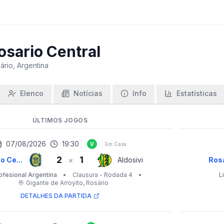
osario Central
ário, Argentina
Elenco
Notícias
Info
Estatísticas
ÚLTIMOS JOGOS
07/08/2026
19:30
V
Em Casa
2
1
×
o Ce...
Aldosivi
Rosa
ofesional Argentina
•
Clausura - Rodada 4
•
L
Gigante de Arroyito
, Rosário
DETALHES DA PARTIDA