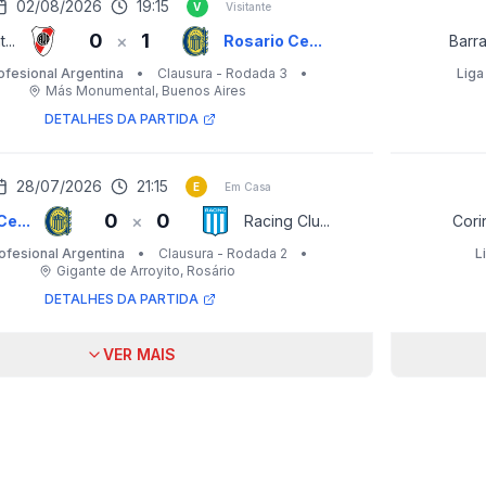
02/08/2026
19:15
V
Visitante
0
1
×
...
Rosario Ce...
Barra
ofesional Argentina
•
Clausura - Rodada 3
•
Liga
Más Monumental
, Buenos Aires
DETALHES DA PARTIDA
28/07/2026
21:15
E
Em Casa
0
0
×
e...
Racing Clu...
Corin
ofesional Argentina
•
Clausura - Rodada 2
•
L
Gigante de Arroyito
, Rosário
DETALHES DA PARTIDA
VER MAIS