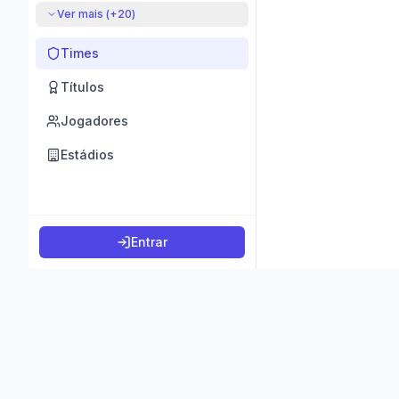
Ver mais (+
20
)
Times
Títulos
Jogadores
Estádios
Entrar
©
2026
K