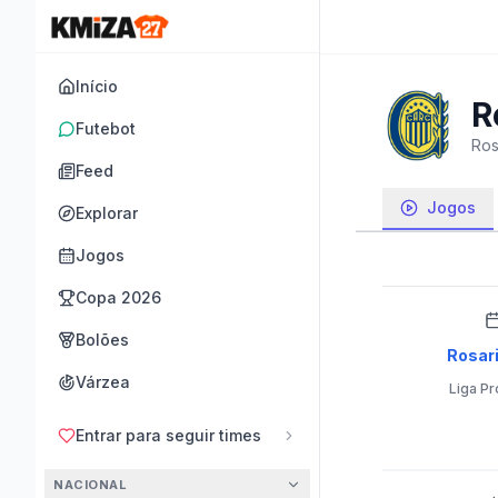
Início
R
Futebot
Ros
Feed
Jogos
Explorar
Jogos
Copa 2026
Bolões
Rosari
Várzea
Liga Pr
Entrar para seguir times
NACIONAL