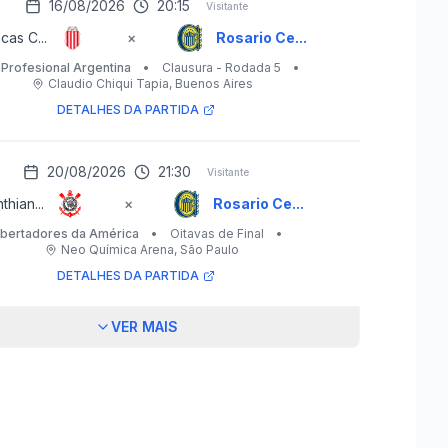
16/08/2026
20:15
Visitante
cas C...
×
Rosario Ce...
 Profesional Argentina
•
Clausura - Rodada 5
•
Claudio Chiqui Tapia
, Buenos Aires
DETALHES DA PARTIDA
20/08/2026
21:30
Visitante
thian...
×
Rosario Ce...
ibertadores da América
•
Oitavas de Final
•
Neo Química Arena
, São Paulo
DETALHES DA PARTIDA
VER MAIS