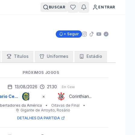
BUSCAR
ENTRAR
+ Seguir
Títulos
Uniformes
Estádio
PRÓXIMOS JOGOS
13/08/2026
21:30
Em Casa
rio Ce...
×
Corinthian...
ibertadores da América
•
Oitavas de Final
•
Gigante de Arroyito
, Rosário
DETALHES DA PARTIDA