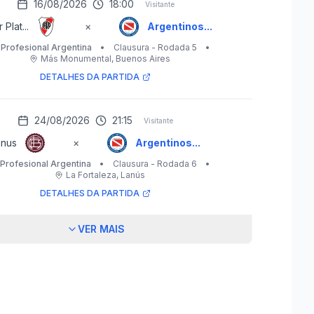
16/08/2026
18:00
Visitante
 Plat...
×
Argentinos...
 Profesional Argentina
•
Clausura - Rodada 5
•
Más Monumental
, Buenos Aires
DETALHES DA PARTIDA
24/08/2026
21:15
Visitante
anus
×
Argentinos...
 Profesional Argentina
•
Clausura - Rodada 6
•
La Fortaleza
, Lanús
DETALHES DA PARTIDA
VER MAIS