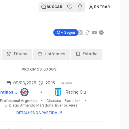
BUSCAR
ENTRAR
+ Seguir
Títulos
Uniformes
Estádio
PRÓXIMOS JOGOS
09/08/2026
20:15
Em Casa
ntinos...
×
Racing Clu...
 Profesional Argentina
•
Clausura - Rodada 4
•
Diego Armando Maradona
, Buenos Aires
DETALHES DA PARTIDA