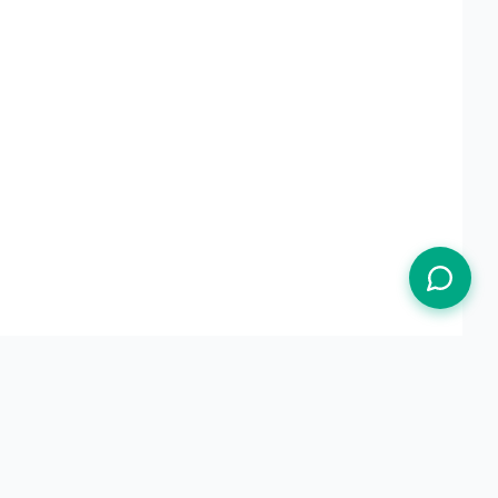
Termos de Uso
Política de Privacidade