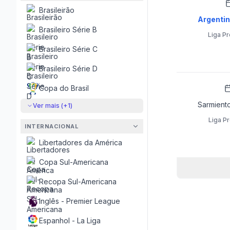
Brasileirão
Argentin
Brasileiro Série B
Liga Pr
Brasileiro Série C
Brasileiro Série D
Copa do Brasil
Sarmiento 
Ver mais (+
1
)
Liga P
INTERNACIONAL
Libertadores da América
Copa Sul-Americana
Recopa Sul-Americana
Inglês - Premier League
Espanhol - La Liga