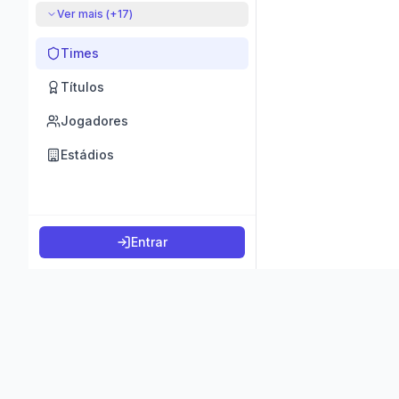
Ver mais (+
17
)
Times
Títulos
Jogadores
Estádios
Entrar
©
2026
K