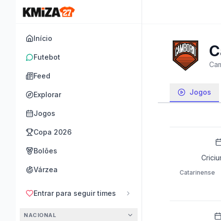
Início
C
Futebot
Cam
Feed
Jogos
Explorar
Jogos
Copa 2026
Bolões
Crici
Várzea
Catarinense
Entrar para seguir times
NACIONAL