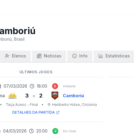
amboriú
boriú, Brasil
Elenco
Notícias
Info
Estatísticas
ÚLTIMOS JOGOS
07/03/2026
18:00
D
Visitante
3
2
×
uma
Camboriú
•
Taça Acesc - Final
•
Heriberto Hülse
, Criciúma
DETALHES DA PARTIDA
04/03/2026
20:00
V
Em Casa