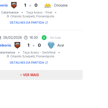
1
0
×
oriú
Criciuma
Catarinense
•
Taça Acesc - Final
•
Orlando Scarpelli
, Florianópolis
DETALHES DA PARTIDA
28/02/2026
16:30
V
Em Casa
1
0
×
mboriú
Avaí
atarinense
•
Taça Acesc - Semifinal
•
Orlando Scarpelli
, Florianópolis
DETALHES DA PARTIDA
VER MAIS