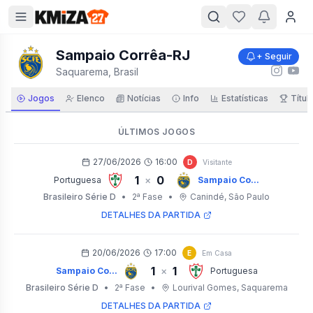
Sampaio Corrêa-RJ
+ Seguir
Saquarema, Brasil
Jogos
Elenco
Notícias
Info
Estatísticas
Títul
ÚLTIMOS JOGOS
27/06/2026
16:00
D
Visitante
1
0
×
Portuguesa
Sampaio Co...
Brasileiro Série D
•
2ª Fase
•
Canindé
, São Paulo
DETALHES DA PARTIDA
20/06/2026
17:00
E
Em Casa
1
1
×
Sampaio Co...
Portuguesa
Brasileiro Série D
•
2ª Fase
•
Lourival Gomes
, Saquarema
DETALHES DA PARTIDA