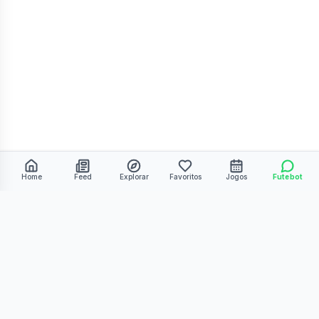
Home
Feed
Explorar
Favoritos
Jogos
Futebot
©
2026
Kmiza27. Todos os direitos reservados.
Termos de Uso
Política de Privacidade