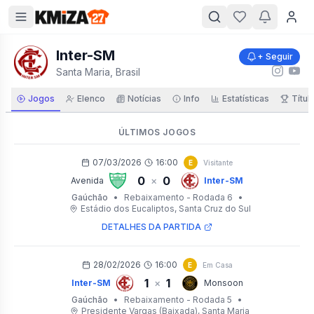
Inter-SM
+ Seguir
Santa Maria, Brasil
Jogos
Elenco
Notícias
Info
Estatísticas
Títul
ÚLTIMOS JOGOS
07/03/2026
16:00
E
Visitante
0
0
×
Avenida
Inter-SM
Gaúchão
•
Rebaixamento - Rodada 6
•
Estádio dos Eucaliptos
, Santa Cruz do Sul
DETALHES DA PARTIDA
28/02/2026
16:00
E
Em Casa
1
1
×
Inter-SM
Monsoon
Gaúchão
•
Rebaixamento - Rodada 5
•
Presidente Vargas (Baixada)
, Santa Maria