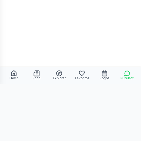
Home
Feed
Explorar
Favoritos
Jogos
Futebot
©
2026
Kmiza27. Todos os direitos reservados.
Termos de Uso
Política de Privacidade