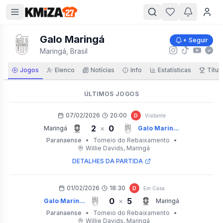
Galo Maringá
+ Seguir
Maringá, Brasil
Jogos
Elenco
Notícias
Info
Estatísticas
Títul
ÚLTIMOS JOGOS
07/02/2026
20:00
D
Visitante
2
0
×
Maringá
Galo Marin...
Paranaense
•
Torneio do Rebaixamento
•
Willie Davids
, Maringá
DETALHES DA PARTIDA
01/02/2026
18:30
D
Em Casa
0
5
×
Galo Marin...
Maringá
Paranaense
•
Torneio do Rebaixamento
•
Willie Davids
, Maringá