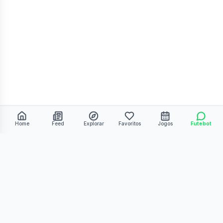
Home
Feed
Explorar
Favoritos
Jogos
Futebot
©
2026
Kmiza27. Todos os direitos reservados.
Termos de Uso
Política de Privacidade