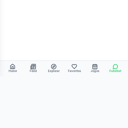
Home
Feed
Explorar
Favoritos
Jogos
Futebot
©
2026
Kmiza27. Todos os direitos reservados.
Termos de Uso
Política de Privacidade