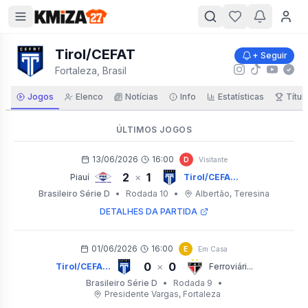
Tirol/CEFAT
+ Seguir
Fortaleza, Brasil
Jogos
Elenco
Notícias
Info
Estatísticas
Títul
ÚLTIMOS JOGOS
13/06/2026
16:00
D
Visitante
2
1
×
Piauí
Tirol/CEFA...
Brasileiro Série D
•
Rodada 10
•
Albertão
, Teresina
DETALHES DA PARTIDA
01/06/2026
16:00
E
Em Casa
0
0
×
Tirol/CEFA...
Ferroviári...
Brasileiro Série D
•
Rodada 9
•
Presidente Vargas
, Fortaleza