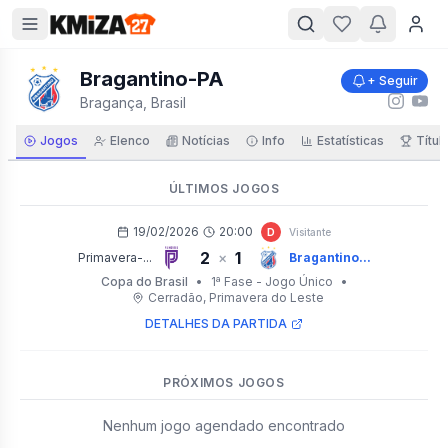
Bragantino-PA
+ Seguir
Bragança, Brasil
Jogos
Elenco
Notícias
Info
Estatísticas
Títul
ÚLTIMOS JOGOS
19/02/2026
20:00
D
Visitante
2
1
×
Primavera-...
Bragantino...
Copa do Brasil
•
1ª Fase - Jogo Único
•
Cerradão
, Primavera do Leste
DETALHES DA PARTIDA
PRÓXIMOS JOGOS
Nenhum jogo agendado encontrado