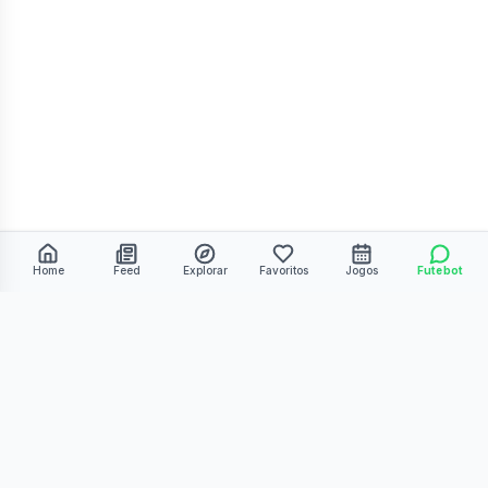
Home
Feed
Explorar
Favoritos
Jogos
Futebot
©
2026
Kmiza27. Todos os direitos reservados.
Termos de Uso
Política de Privacidade