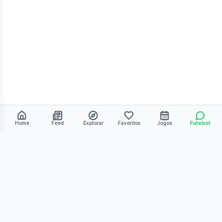
Home
Feed
Explorar
Favoritos
Jogos
Futebot
©
2026
Kmiza27. Todos os direitos reservados.
Termos de Uso
Política de Privacidade