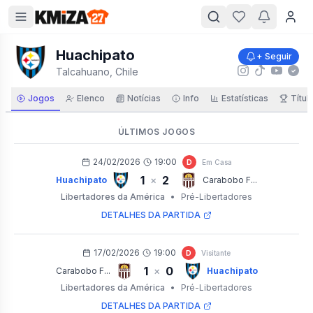
Huachipato
+ Seguir
Talcahuano, Chile
Jogos
Elenco
Notícias
Info
Estatísticas
Títul
ÚLTIMOS JOGOS
24/02/2026
19:00
D
Em Casa
1
2
×
Huachipato
Carabobo F...
Libertadores da América
•
Pré-Libertadores
DETALHES DA PARTIDA
17/02/2026
19:00
D
Visitante
1
0
×
Carabobo F...
Huachipato
Libertadores da América
•
Pré-Libertadores
DETALHES DA PARTIDA