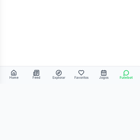
Home
Feed
Explorar
Favoritos
Jogos
Futebot
©
2026
Kmiza27. Todos os direitos reservados.
Termos de Uso
Política de Privacidade