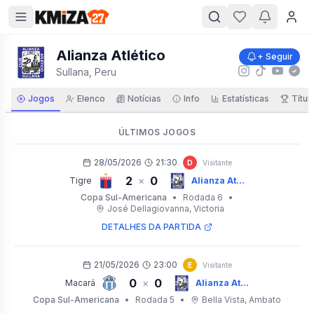
Alianza Atlético
+ Seguir
Sullana, Peru
Jogos
Elenco
Notícias
Info
Estatísticas
Títul
ÚLTIMOS JOGOS
28/05/2026
21:30
D
Visitante
2
0
×
Tigre
Alianza At...
Copa Sul-Americana
•
Rodada 6
•
José Dellagiovanna
, Victoria
DETALHES DA PARTIDA
21/05/2026
23:00
E
Visitante
0
0
×
Macará
Alianza At...
Copa Sul-Americana
•
Rodada 5
•
Bella Vista
, Ambato