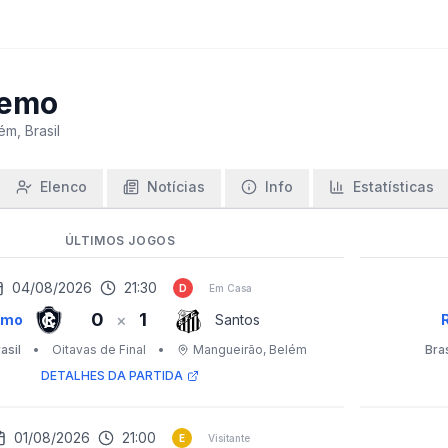
emo
ém, Brasil
Elenco
Notícias
Info
Estatísticas
ÚLTIMOS JOGOS
04/08/2026
21:30
D
Em Casa
0
1
×
emo
Santos
asil
•
Oitavas de Final
•
Mangueirão
, Belém
Bras
DETALHES DA PARTIDA
01/08/2026
21:00
E
Visitante