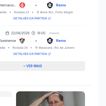
nternacio...
×
Remo
eirão
•
Rodada 23
•
Beira-Rio
, Porto Alegre
DETALHES DA PARTIDA
22/08/2026
16:00
Visitante
Fluminense
×
Remo
irão
•
Rodada 24
•
Maracanã
, Rio de Janeiro
DETALHES DA PARTIDA
VER MAIS