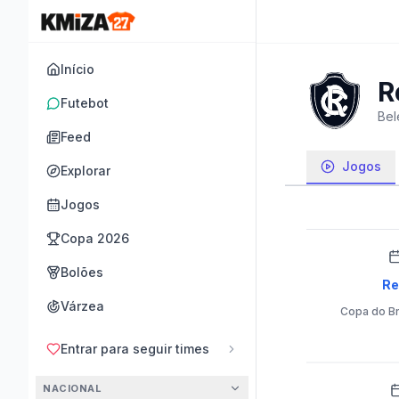
Início
R
Futebot
Bel
Feed
Jogos
Explorar
Jogos
Copa 2026
Bolões
R
Várzea
Copa do Br
Entrar para seguir times
NACIONAL