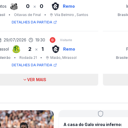
0
0
×
ntos
Remo
I
sil
•
Oitavas de Final
•
Vila Belmiro
, Santos
Brasil
DETALHES DA PARTIDA
29/07/2026
19:30
D
Visitante
2
1
×
assol
Remo
ileirão
•
Rodada 21
•
Maião
, Mirassol
Brasile
DETALHES DA PARTIDA
VER MAIS
A casa do Galo virou inferno: