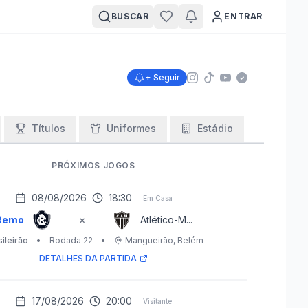
BUSCAR
ENTRAR
+ Seguir
Títulos
Uniformes
Estádio
PRÓXIMOS JOGOS
08/08/2026
18:30
Em Casa
Remo
×
Atlético-M...
ileirão
•
Rodada 22
•
Mangueirão
, Belém
DETALHES DA PARTIDA
17/08/2026
20:00
Visitante