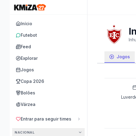
Início
I
Futebot
Inh
Feed
Jogos
Explorar
Jogos
Copa 2026
Bolões
Luverd
Várzea
Entrar para seguir times
NACIONAL