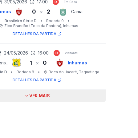
31/05/2026
17:00
D
Em Casa
0
2
×
umas
Gama
Brasileiro Série D
•
Rodada 9
•
Zico Brandão (Toca da Pantera)
, Inhumas
DETALHES DA PARTIDA
24/05/2026
16:00
D
Visitante
1
0
×
ens...
Inhumas
ie D
•
Rodada 8
•
Boca do Jacaré
, Taguatinga
DETALHES DA PARTIDA
VER MAIS