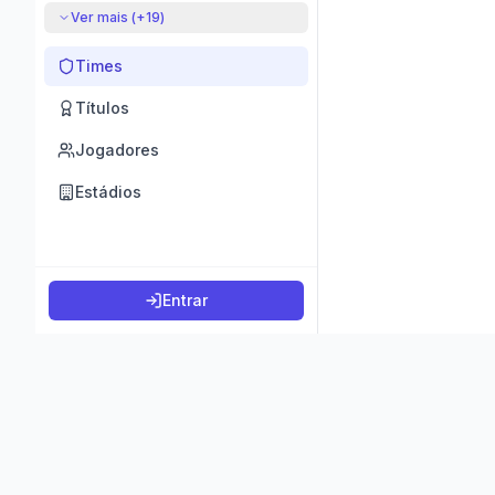
Ver mais (+
19
)
Times
Títulos
Jogadores
Estádios
Entrar
©
2026
K