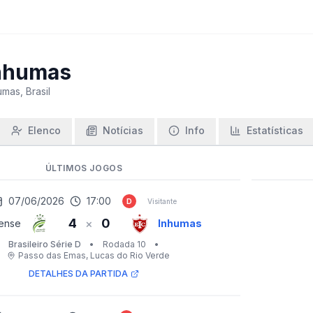
nhumas
umas, Brasil
Elenco
Notícias
Info
Estatísticas
ÚLTIMOS JOGOS
07/06/2026
17:00
D
Visitante
4
0
×
ense
Inhumas
Brasileiro Série D
•
Rodada 10
•
Passo das Emas
, Lucas do Rio Verde
DETALHES DA PARTIDA