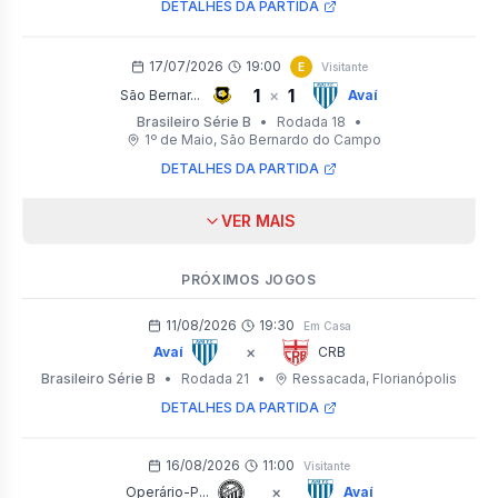
DETALHES DA PARTIDA
17/07/2026
19:00
E
Visitante
1
1
×
São Bernar...
Avaí
Brasileiro Série B
•
Rodada 18
•
1º de Maio
, São Bernardo do Campo
DETALHES DA PARTIDA
VER MAIS
PRÓXIMOS JOGOS
11/08/2026
19:30
Em Casa
×
Avaí
CRB
Brasileiro Série B
•
Rodada 21
•
Ressacada
, Florianópolis
DETALHES DA PARTIDA
16/08/2026
11:00
Visitante
×
Operário-P...
Avaí