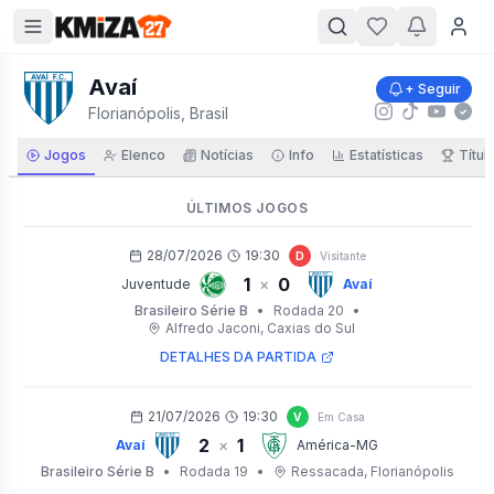
Avaí
+ Seguir
Florianópolis, Brasil
Jogos
Elenco
Notícias
Info
Estatísticas
Títul
ÚLTIMOS JOGOS
28/07/2026
19:30
D
Visitante
1
0
×
Juventude
Avaí
Brasileiro Série B
•
Rodada 20
•
Alfredo Jaconi
, Caxias do Sul
DETALHES DA PARTIDA
21/07/2026
19:30
V
Em Casa
2
1
×
Avaí
América-MG
Brasileiro Série B
•
Rodada 19
•
Ressacada
, Florianópolis