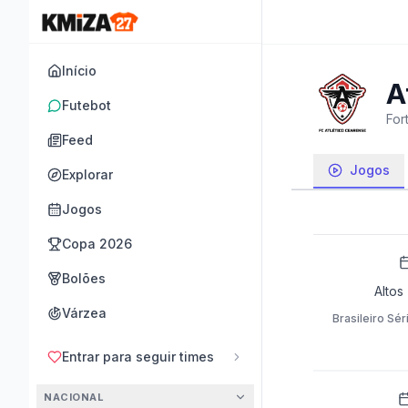
Início
A
Futebot
For
Feed
Jogos
Explorar
Jogos
Copa 2026
Bolões
Altos
Várzea
Brasileiro Sér
Entrar para seguir times
NACIONAL