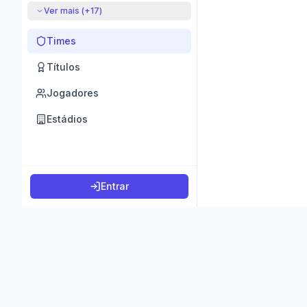
Ver mais (+
17
)
Times
Títulos
Jogadores
Estádios
Entrar
©
2026
K