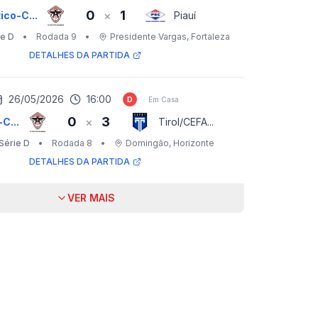
0
1
×
ico-C...
Piauí
ie D
•
Rodada 9
•
Presidente Vargas
, Fortaleza
DETALHES DA PARTIDA
26/05/2026
16:00
D
Em Casa
0
3
×
C...
Tirol/CEFA...
 Série D
•
Rodada 8
•
Domingão
, Horizonte
DETALHES DA PARTIDA
VER MAIS