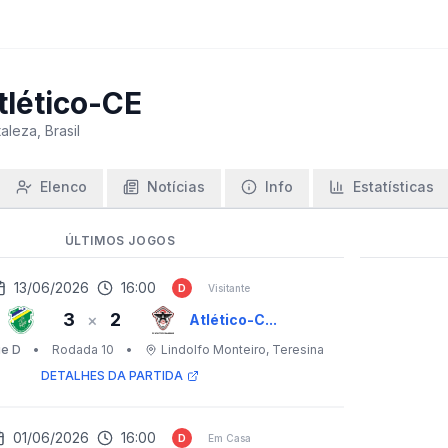
tlético-CE
taleza, Brasil
Elenco
Notícias
Info
Estatísticas
ÚLTIMOS JOGOS
13/06/2026
16:00
D
Visitante
3
2
×
Atlético-C...
ie D
•
Rodada 10
•
Lindolfo Monteiro
, Teresina
DETALHES DA PARTIDA
01/06/2026
16:00
D
Em Casa