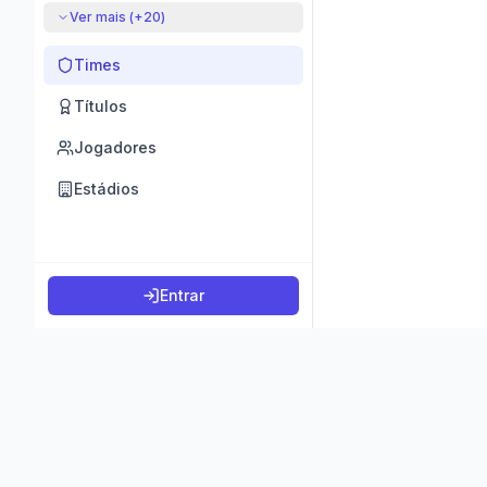
Ver mais (+
20
)
Times
Títulos
Jogadores
Estádios
Entrar
©
2026
K