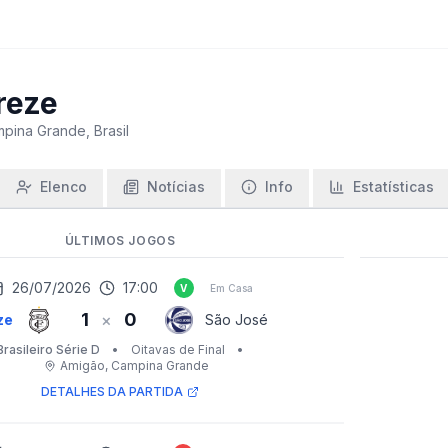
reze
pina Grande, Brasil
Elenco
Notícias
Info
Estatísticas
ÚLTIMOS JOGOS
26/07/2026
17:00
V
Em Casa
1
0
×
ze
São José
Brasileiro Série D
•
Oitavas de Final
•
Amigão
, Campina Grande
DETALHES DA PARTIDA