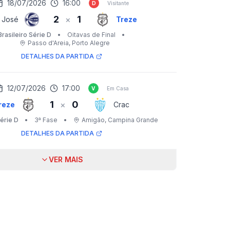
18/07/2026
16:00
D
Visitante
2
1
×
 José
Treze
Brasileiro Série D
•
Oitavas de Final
•
Passo d'Areia
, Porto Alegre
DETALHES DA PARTIDA
12/07/2026
17:00
V
Em Casa
1
0
×
reze
Crac
Série D
•
3ª Fase
•
Amigão
, Campina Grande
DETALHES DA PARTIDA
VER MAIS