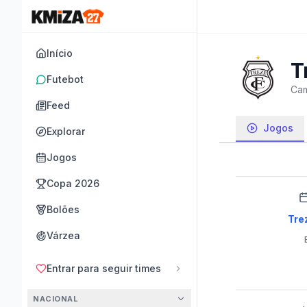
Início
T
Futebot
Cam
Feed
Jogos
Explorar
Jogos
Copa 2026
Bolões
Tre
Várzea
Entrar para seguir times
NACIONAL