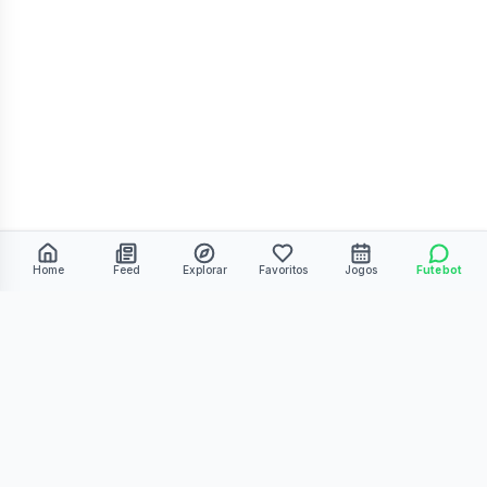
Home
Feed
Explorar
Favoritos
Jogos
Futebot
©
2026
Kmiza27. Todos os direitos reservados.
Termos de Uso
Política de Privacidade