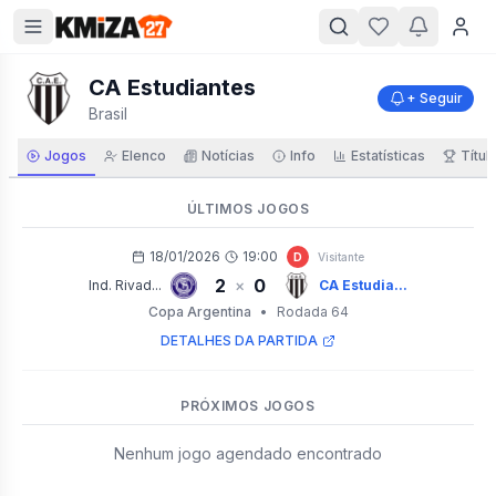
CA Estudiantes
+ Seguir
Brasil
Jogos
Elenco
Notícias
Info
Estatísticas
Títul
ÚLTIMOS JOGOS
18/01/2026
19:00
D
Visitante
2
0
×
Ind. Rivad...
CA Estudia...
Copa Argentina
•
Rodada 64
DETALHES DA PARTIDA
PRÓXIMOS JOGOS
Nenhum jogo agendado encontrado