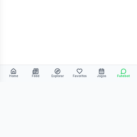
Home
Feed
Explorar
Favoritos
Jogos
Futebot
©
2026
Kmiza27. Todos os direitos reservados.
Termos de Uso
Política de Privacidade