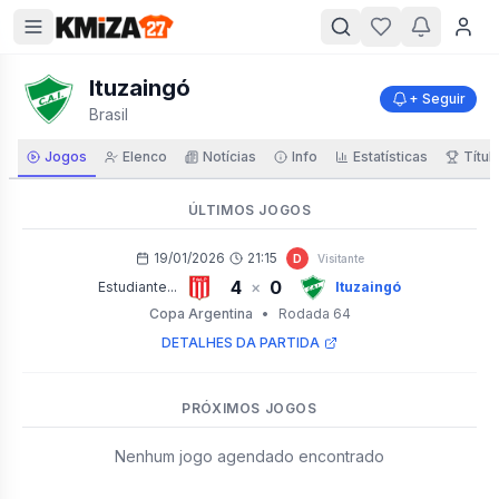
Ituzaingó
+ Seguir
Brasil
Jogos
Elenco
Notícias
Info
Estatísticas
Títul
ÚLTIMOS JOGOS
19/01/2026
21:15
D
Visitante
4
0
×
Estudiante...
Ituzaingó
Copa Argentina
•
Rodada 64
DETALHES DA PARTIDA
PRÓXIMOS JOGOS
Nenhum jogo agendado encontrado