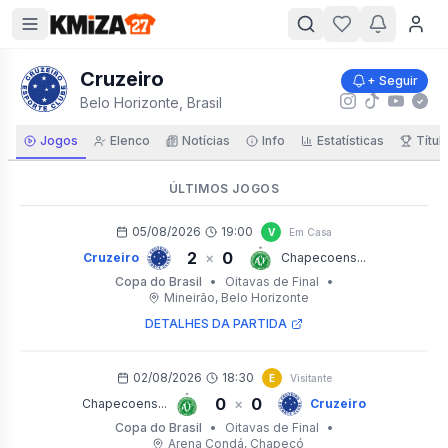
Cruzeiro
+ Seguir
Belo Horizonte, Brasil
Jogos
Elenco
Notícias
Info
Estatísticas
Títul
ÚLTIMOS JOGOS
05/08/2026
19:00
V
Em Casa
2
0
×
Cruzeiro
Chapecoens...
Copa do Brasil
•
Oitavas de Final
•
Mineirão
, Belo Horizonte
DETALHES DA PARTIDA
02/08/2026
18:30
E
Visitante
0
0
×
Chapecoens...
Cruzeiro
Copa do Brasil
•
Oitavas de Final
•
Arena Condá
, Chapecó