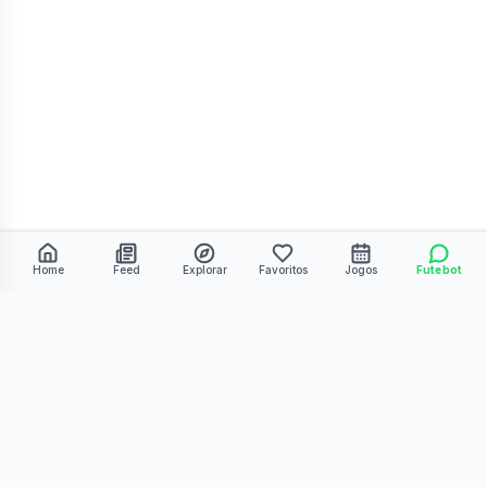
Home
Feed
Explorar
Favoritos
Jogos
Futebot
©
2026
Kmiza27. Todos os direitos reservados.
Termos de Uso
Política de Privacidade