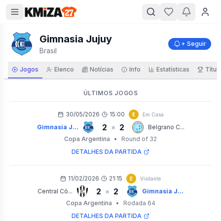
Gimnasia Jujuy
+ Seguir
Brasil
Jogos
Elenco
Notícias
Info
Estatísticas
Títul
ÚLTIMOS JOGOS
30/05/2026
15:00
E
Em Casa
2
2
×
Gimnasia J...
Belgrano C...
Copa Argentina
•
Round of 32
DETALHES DA PARTIDA
11/02/2026
21:15
E
Visitante
2
2
×
Central Có...
Gimnasia J...
Copa Argentina
•
Rodada 64
DETALHES DA PARTIDA