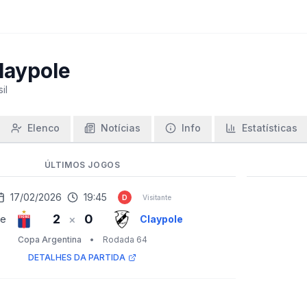
laypole
il
Elenco
Notícias
Info
Estatísticas
ÚLTIMOS JOGOS
17/02/2026
19:45
D
Visitante
2
0
×
re
Claypole
Copa Argentina
•
Rodada 64
DETALHES DA PARTIDA