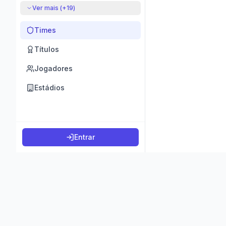
Ver mais (+
19
)
Times
Títulos
Jogadores
Estádios
Entrar
©
2026
K