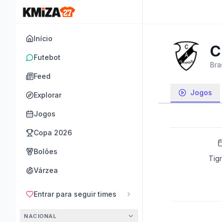
Início
C
Futebot
Bras
Feed
Jogos
Explorar
Jogos
Copa 2026
Bolões
Tig
Várzea
Entrar para seguir times
NACIONAL