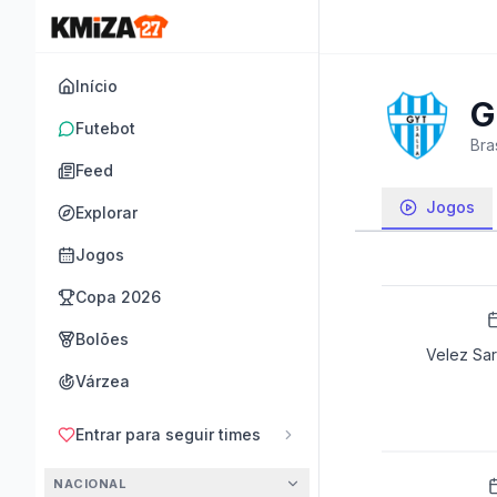
Início
G
Futebot
Bras
Feed
Jogos
Explorar
Jogos
Copa 2026
Bolões
Velez Sars
Várzea
Entrar para seguir times
NACIONAL