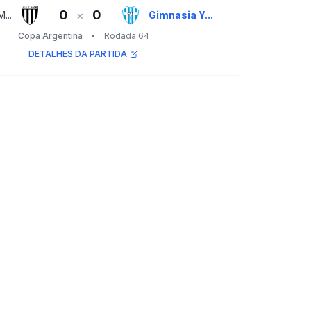
0
0
×
...
Gimnasia Y...
Copa Argentina
•
Rodada 64
DETALHES DA PARTIDA