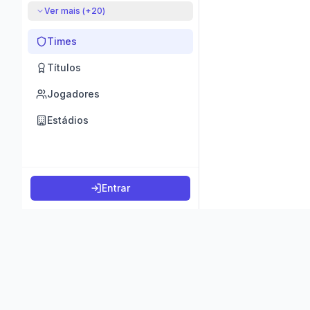
Ver mais (+
20
)
Times
Títulos
Jogadores
Estádios
Entrar
©
2026
K