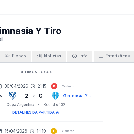
imnasia Y Tiro
il
Elenco
Notícias
Info
Estatísticas
ÚLTIMOS JOGOS
30/04/2026
21:15
D
Visitante
2
0
×
...
Gimnasia Y...
Copa Argentina
•
Round of 32
DETALHES DA PARTIDA
15/04/2026
14:10
E
Visitante