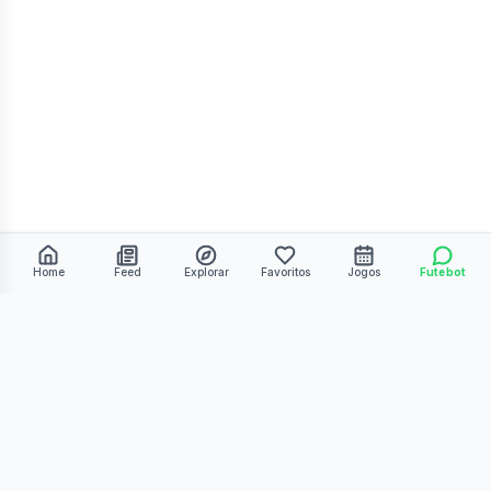
Home
Feed
Explorar
Favoritos
Jogos
Futebot
©
2026
Kmiza27. Todos os direitos reservados.
Termos de Uso
Política de Privacidade