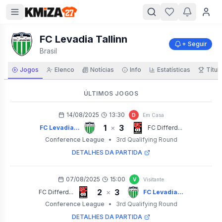
FC Levadia Tallinn
+ Seguir
Brasil
Jogos
Elenco
Notícias
Info
Estatísticas
Títul
ÚLTIMOS JOGOS
14/08/2025
13:30
D
Em Casa
1
3
×
FC Levadia...
FC Differd...
Conference League
•
3rd Qualifying Round
DETALHES DA PARTIDA
07/08/2025
15:00
V
Visitante
2
3
×
FC Differd...
FC Levadia...
Conference League
•
3rd Qualifying Round
DETALHES DA PARTIDA